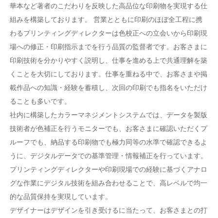
華本など著者のこだわりを反映した高品位な印刷物を実現する仕
組みを構築しております。 営業とともに印刷のほぼ全工程に携
わるプリンティングディレクターは色校正への立会いから印刷現
場への修正・印刷指示までを行う品質の監督者です。お客さまに
印刷技術を分かりやすく説明し、仕事を進める上で共通理解を築
くことを大切にしております。仕事を重ねる中で、お客さまや掲
載作品への知識・経験を蓄積し、次回の印刷でも指名をいただけ
ることも多いです。
社内に構築したカラーマネジメントシステムでは、データを製版
技術者が色補正を行うモニターでも、お客さまに確認いただくプ
ルーフでも、納品する印刷物でも極力同等の水準で確認できるよ
うに、デジタルデータでの基準管理・情報補正を行っています。
プリンティングディレクターや印刷現場での経験に基づくアナロ
グな作業にデジタル技術を組み合わせることで、高レベルで均一
的な品質保持を実現しています。
デザイナーはデザインを引き受けるに当たって、お客さまとの打