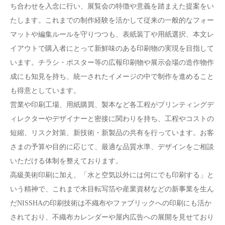
ち合わせを入念に行い、展覧会の特徴や意義を踏まえた提案をい
たします。これまでの制作経験を活かして従来の一般的なフォー
マットや編集ルールを守りつつも、表紙装丁や用紙選択、本文レ
イアウトで購入者にとって新鮮味のある印刷物の実現を目指して
います。チラシ・ポスター等の広報印刷物や展示会場の造作物作
成にも知見を持ち、統一されたイメージの中で制作を進めること
も得意としています。
営業や印刷工場、用紙購買、製本など各工程がプリンティングデ
ィレクターやデザイナーと密接に関わりを持ち、工程やコストの
短縮、リスク対策、新技術・新製品の共有を行っています。お客
さまの予算や目的に応じて、最適な品質水準、デザインをご相談
いただける体制を整えております。
高級美術印刷に加え、「水と空気以外には何にでも印刷する」と
いう精神で、これまで木目転写箔や産業資材などの新事業を生ん
だNISSHAの印刷技術は不織布やファブリックへの印刷にも活か
されており、不織布カレンダーや屋内広告への展開を見せており