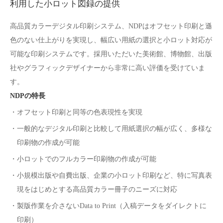
利用した小ロット図録の提供
高品質カラーデジタル印刷システム、NDPはオフセット印刷と遜
色のない仕上がりを実現し、幅広い用紙の選択と小ロット対応が
可能な印刷システムです。採用いただいた美術館、博物館、出版
社やグラフィックデザイナーから非常に高い評価を受けていま
す。
NDPの特長
・オフセット印刷と同等の色表現性を実現
・一般的なデジタル印刷と比較して用紙選択の幅が広く、多様な
印刷物の作成が可能
・小ロットでのフルカラー印刷物の作成が可能
・小規模出版や自費出版、企業の小ロット印刷など、特に写真表
現をはじめとする高品質カラー冊子のニーズに対応
・製版作業を介さないData to Print（入稿データをダイレクトに
印刷）